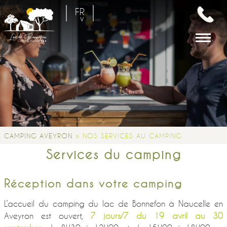
FR
EN
NL
»
CAMPING AVEYRON
NOS SERVICES AU CAMPING
Services du camping
Réception dans votre camping
L’accueil du camping du lac de Bonnefon à Naucelle en
Aveyron est ouvert,
7 jours/7 du 19 avril au 30