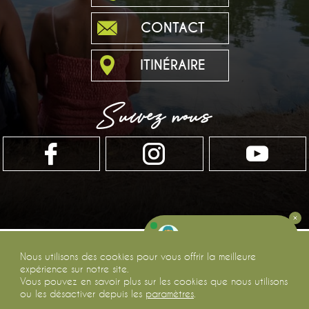
CONTACT
ITINÉRAIRE
Suivez nous
Discutez avec nous
Nous utilisons des cookies pour vous offrir la meilleure
expérience sur notre site.
Vous pouvez en savoir plus sur les cookies que nous utilisons
ou les désactiver depuis les
paramètres
.
©2026
CAMPING DU LAC DE BONNEFON
PAR
GEEK TONIC
-
MENTIONS LÉGALES
-
POLITIQUE DE CONFIDENTIALITÉ