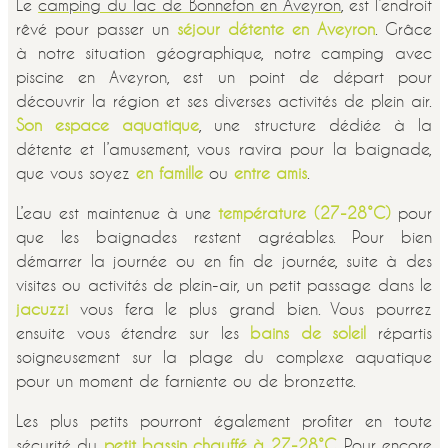
Le
camping du lac de Bonnefon en Aveyron
, est l’endroit
rêvé pour passer un
séjour détente en Aveyron
. Grâce
à notre situation géographique, notre camping avec
piscine en Aveyron, est un point de départ pour
découvrir la région et ses diverses activités de plein air.
Son espace aquatique
, une structure dédiée à la
détente et l’amusement, vous ravira pour la baignade,
que vous soyez
en famille
ou
entre amis
.
L’eau est maintenue à une
température (27-28°C)
pour
que les baignades restent agréables. Pour bien
démarrer la journée ou en fin de journée, suite à des
visites ou activités de plein-air, un petit passage dans le
jacuzzi
vous fera le plus grand bien. Vous pourrez
ensuite vous étendre sur les
bains de soleil
répartis
soigneusement sur la plage du complexe aquatique
pour un moment de farniente ou de bronzette.
Les plus petits pourront également profiter en toute
sécurité du
petit bassin chauffé à 27-28°C
. Pour encore