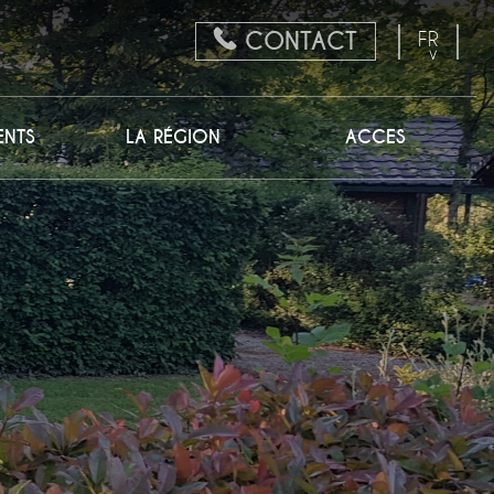
FR
CONTACT
EN
NL
ENTS
LA RÉGION
ACCES