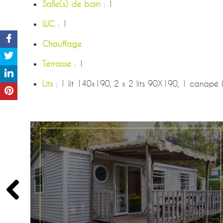
Salle(s) de bain
: 1
WC
: 1
Chauffage
Terrasse
: 1
Lits
: 1 lit 140x190, 2 x 2 lits 90X190, 1 canapé l