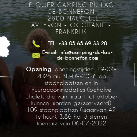
FLOWER CAMPING DU LAC
DE BONNEFON
12800 NAUCELLE
AVEYRON - OCCITANIË -
FRANKRIJK
TEL: +33 05 65 69 33 20
E-mail: info@camping-du-lac-
de-bonnefon.com
Opening
: openingstijden: 19-04-
2026 au 30-09-2026 op
staanplaatsen en in
huuraccommodaties (behalve
chalets die van maart tot oktober
kunnen worden gereserveerd)
109 staanplaatsen (waarvan 42
te huur), 3,86 ha, 3 sterren
toerisme van 06-07-2022