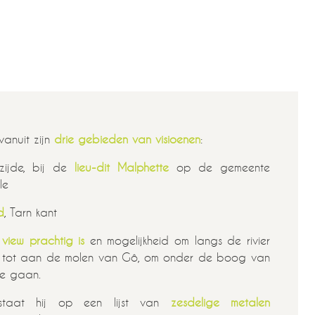
vanuit zijn
drie gebieden van visioenen
:
zijde, bij de
lieu-dit Malphette
op de gemeente
le
d
, Tarn kant
e
view prachtig is
en mogelijkheid om langs de rivier
, tot aan de molen van Gô, om onder de boog van
te gaan.
aat hij op een lijst van
zesdelige metalen