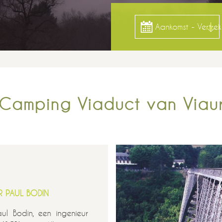
Aankomst - Vertrek
Camping Viaduct van Viau
R PAUL BODIN
l Bodin, een ingenieur