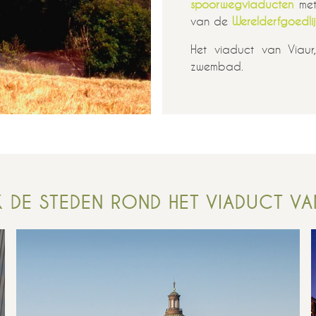
spoorwegviaducten
met
van de
Werelderfgoedl
Het viaduct van Viau
zwembad.
 DE STEDEN ROND HET VIADUCT VA