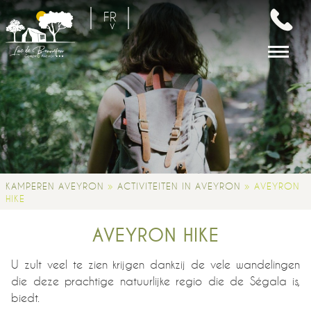
FR
EN
NL
»
»
KAMPEREN AVEYRON
ACTIVITEITEN IN AVEYRON
AVEYRON
HIKE
AVEYRON HIKE
U zult veel te zien krijgen dankzij de vele wandelingen
die deze prachtige natuurlijke regio die de Ségala is,
biedt.