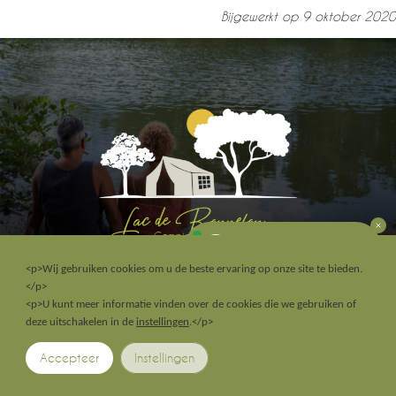
Bijgewerkt op
9 oktober 2020
Discutez avec nous
<p>Wij gebruiken cookies om u de beste ervaring op onze site te bieden.
</p>
<p>U kunt meer informatie vinden over de cookies die we gebruiken of
deze uitschakelen in de
instellingen
.</p>
©2026
CAMPING DU LAC DE BONNEFON
VIA
GEEK TONIC
-
PRIVACYBELEID
Accepteer
Instellingen