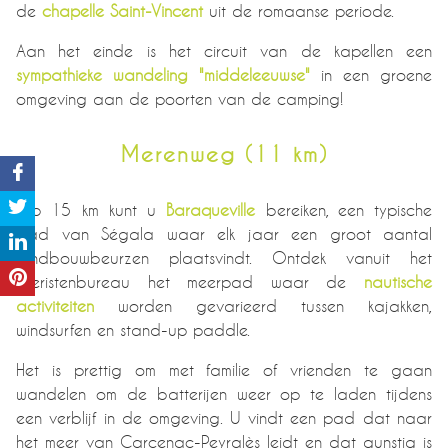
de
chapelle Saint-Vincent
uit de romaanse periode.
Aan het einde is het circuit van de kapellen een
sympathieke wandeling "middeleeuwse"
in een groene
omgeving aan de poorten van de camping!
Merenweg (11 km)
Op 15 km kunt u
Baraqueville
bereiken, een typische
stad van Ségala waar elk jaar een groot aantal
landbouwbeurzen plaatsvindt. Ontdek vanuit het
toeristenbureau het meerpad waar de
nautische
activiteiten
worden gevarieerd tussen kajakken,
windsurfen en stand-up paddle.
Het is prettig om met familie of vrienden te gaan
wandelen om de batterijen weer op te laden tijdens
een verblijf in de omgeving. U vindt een pad dat naar
het meer van Carcenac-Peyralès leidt en dat gunstig is