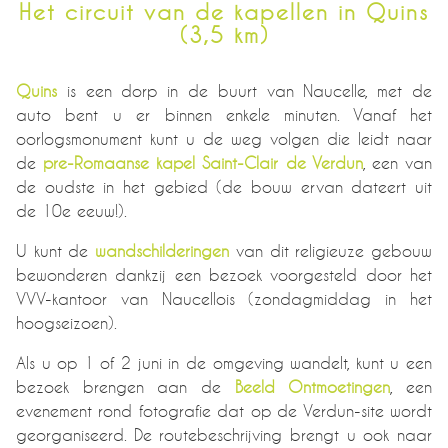
Het circuit van de kapellen in Quins
(3,5 km)
Quins
is een dorp in de buurt van Naucelle, met de
auto bent u er binnen enkele minuten. Vanaf het
oorlogsmonument kunt u de weg volgen die leidt naar
de
pre-Romaanse kapel Saint-Clair de Verdun
, een van
de oudste in het gebied (de bouw ervan dateert uit
de 10e eeuw!).
U kunt de
wandschilderingen
van dit religieuze gebouw
bewonderen dankzij een bezoek voorgesteld door het
VVV-kantoor van Naucellois (zondagmiddag in het
hoogseizoen).
Als u op 1 of 2 juni in de omgeving wandelt, kunt u een
bezoek brengen aan de
Beeld Ontmoetingen
, een
evenement rond fotografie dat op de Verdun-site wordt
georganiseerd. De routebeschrijving brengt u ook naar